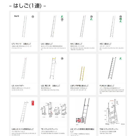
– はしご(1連) –