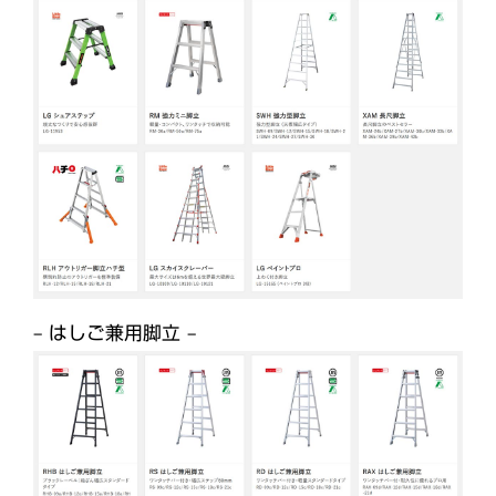
– はしご兼用脚立 –