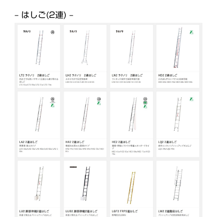
– はしご(2連) –